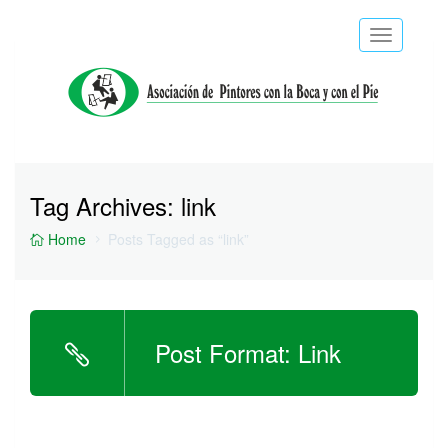
Toggle
navigatio
Tag Archives:
link
Home
Posts Tagged as “link”
Post Format: Link